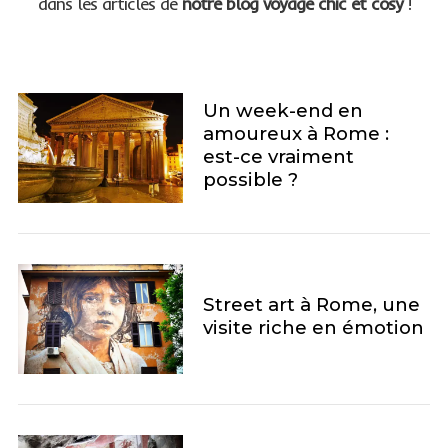
dans les articles de
notre blog voyage chic et cosy
!
Un week-end en
amoureux à Rome :
est-ce vraiment
possible ?
S
e
a
r
Street art à Rome, une
c
visite riche en émotion
h
f
o
r
: