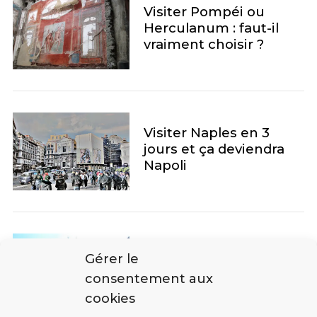
Visiter Pompéi ou
Herculanum : faut-il
vraiment choisir ?
Visiter Naples en 3
jours et ça deviendra
Napoli
Agritourisme bio en
Gérer le
Sicile : le Case di Civi au
consentement aux
pied de l’Etna
cookies