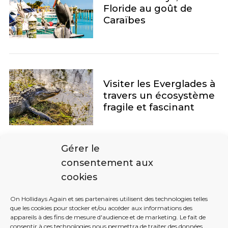
Floride au goût de
Caraïbes
Visiter les Everglades à
travers un écosystème
fragile et fascinant
Gérer le
consentement aux
cookies
P
a
On Hollidays Again et ses partenaires utilisent des technologies telles
g
que les cookies pour stocker et/ou accéder aux informations des
appareils à des fins de mesure d'audience et de marketing. Le fait de
i
consentir à ces technologies nous permettra de traiter des données