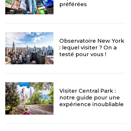
préférées
Observatoire New York
: lequel visiter ? On a
testé pour vous !
Visiter Central Park :
S
notre guide pour une
e
expérience inoubliable
a
r
c
h
f