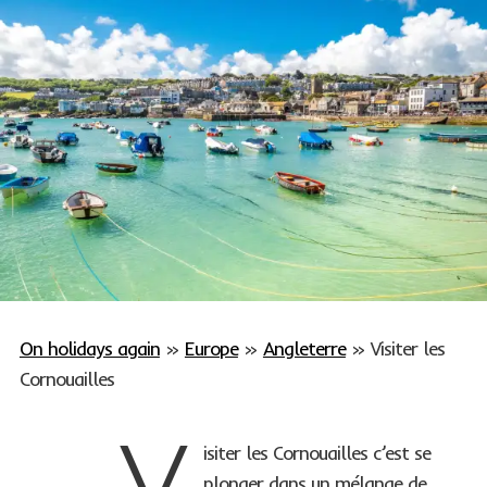
On holidays again
»
Europe
»
Angleterre
»
Visiter les
Cornouailles
V
isiter les Cornouailles c’est se
plonger dans un mélange de