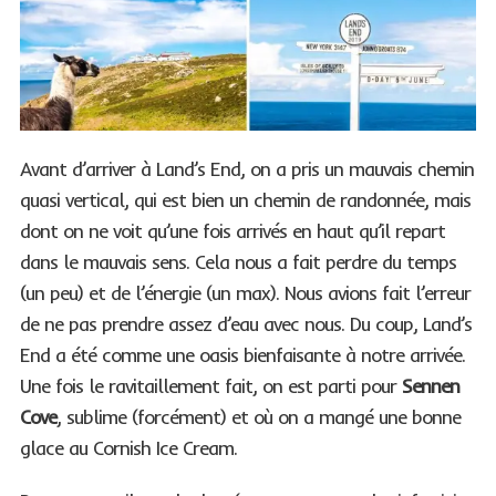
Avant d’arriver à Land’s End, on a pris un mauvais chemin
quasi vertical, qui est bien un chemin de randonnée, mais
dont on ne voit qu’une fois arrivés en haut qu’il repart
S
e
dans le mauvais sens. Cela nous a fait perdre du temps
a
(un peu) et de l’énergie (un max). Nous avions fait l’erreur
r
de ne pas prendre assez d’eau avec nous. Du coup, Land’s
c
End a été comme une oasis bienfaisante à notre arrivée.
h
f
Une fois le ravitaillement fait, on est parti pour
Sennen
o
Cove
, sublime (forcément) et où on a mangé une bonne
r
glace au Cornish Ice Cream.
: