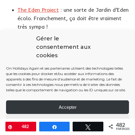
The Eden Project
: une sorte de Jardin d’Eden
écolo. Franchement, ça doit être vraiment
très sympa !
Les Iles Scilly
: notre rêve ! Depuis qu’on a vu
Gérer le
un reportage à la télé sur ces îles, on espère
consentement aux
y aller un jour. Elles étaient difficiles à caser
cookies
dans notre séjour aux Cornouailles pour cette
fois-ci.
On Hollidays Again et ses partenaires utilisent des technologies telles
que les cookies pour stocker et/ou accéder aux informations des
appareils à des fins de mesure d'audience et de marketing. Le fait de
consentir à ces technologies nous permettra de traiter des données
D’autres choses à savoir pour
telles que le comportement de navigation ou les ID uniques sur ce site.
visiter les Cornouailles
Accepter
J’ai beaucoup aimé visiter les Cornouailles. Pierre, lui,
était déjà conquis, car il y a est allé avec ses parents
Paramétrer
482
quand il était plus jeune.
Enregistrer
482
Partagez
Tweetez
PARTAGES