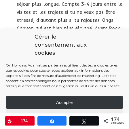
séjour plus longue. Compte 3-4 jours entre le
visites et les trajets si tu ne veux pas être
stressé, d’autant plus si tu rajoutes Kings
Canyon qui est bien plus éloigné. Ayers Rock
de part sa proximité immédiate avec Uluru te
Gérer le
fera sans doute gagner 1 jour.
consentement aux
cookies
On Hollidays Again et ses partenaires utilisent des technologies telles
que les cookies pour stocker et/ou accéder aux informations des
appareils à des fins de mesure d'audience et de marketing. Le fait de
consentir à ces technologies nous permettra de traiter des données
telles que le comportement de navigation ou les ID uniques sur ce site.
Accepter
Paramétrer
174
Enregistrer
174
Partagez
Tweetez
PARTAGES