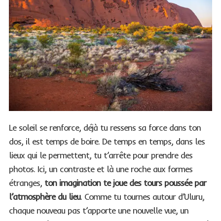
S
e
a
Le soleil se renforce, déjà tu ressens sa force dans ton
r
dos, il est temps de boire. De temps en temps, dans les
c
lieux qui le permettent, tu t’arrête pour prendre des
h
photos. Ici, un contraste et là une roche aux formes
f
o
étranges,
ton imagination te joue des tours poussée par
r
l’atmosphère du lieu
. Comme tu tournes autour d’Uluru,
:
chaque nouveau pas t’apporte une nouvelle vue, un