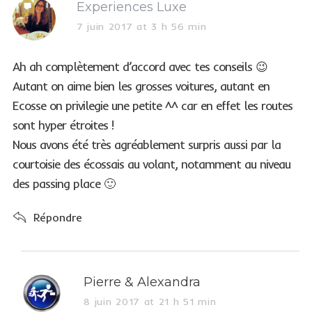
s
Experiences Luxe
a
7 juin 2017 at 3 h 56 min
y
s
Ah ah complètement d’accord avec tes conseils 😉
:
Autant on aime bien les grosses voitures, autant en
Ecosse on privilegie une petite ^^ car en effet les routes
sont hyper étroites !
Nous avons été très agréablement surpris aussi par la
courtoisie des écossais au volant, notamment au niveau
des passing place 🙂
Répondre
s
Pierre & Alexandra
a
8 juin 2017 at 21 h 51 min