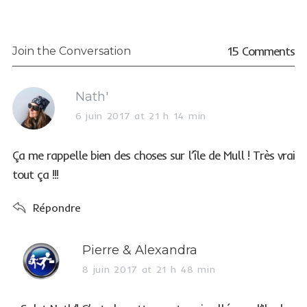
15 Comments
Join the Conversation
s
Nath'
a
6 juin 2017 at 21 h 14 min
y
s
Ça me rappelle bien des choses sur l’île de Mull ! Très vrai
:
tout ça !!!
Répondre
s
Pierre & Alexandra
a
8 juin 2017 at 21 h 48 min
y
s