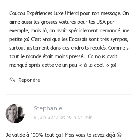
y
s
Coucou Expériences Luxe ! Merci pour ton message. On
:
aime aussi les grosses voitures pour les USA par
exemple, mais là, on avait spécialement demandé une
petite ;o) C’est vrai que les Ecossais sont très sympas,
surtout justement dans ces endroits reculés. Comme si
tout le monde était moins pressé… Ca nous avait
manqué après cette vie un peu « à la cool » ;o)
Répondre
s
Stephanie
a
9 juin 2017 at 18 h 51 min
y
s
Je valide à 100% tout ça ! Mais vous le savez déjà 😀