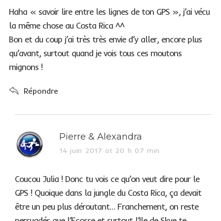
s
Haha « savoir lire entre les lignes de ton GPS », j’ai vécu
:
la même chose au Costa Rica ^^
Bon et du coup j’ai très très envie d’y aller, encore plus
qu’avant, surtout quand je vois tous ces moutons
mignons !
Répondre
s
Pierre & Alexandra
a
14 juin 2017 at 20 h 07 min
y
s
Coucou Julia ! Donc tu vois ce qu’on veut dire pour le
:
GPS ! Quoique dans la jungle du Costa Rica, ça devait
être un peu plus déroutant… Franchement, on reste
persuadés que l’Ecosse et surtout l’Ile de Skye te