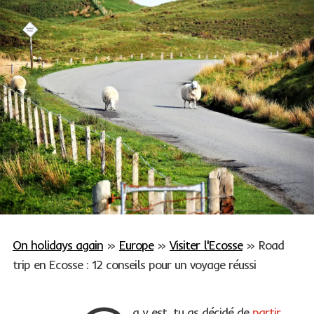
On holidays again
»
Europe
»
Visiter l'Ecosse
»
Road
trip en Ecosse : 12 conseils pour un voyage réussi
a y est, tu as décidé de
partir