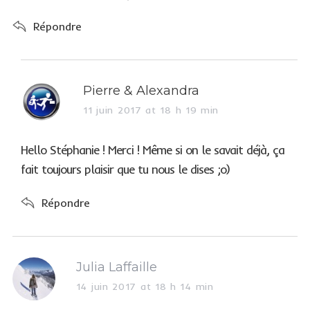
:
Répondre
s
Pierre & Alexandra
a
11 juin 2017 at 18 h 19 min
y
s
Hello Stéphanie ! Merci ! Même si on le savait déjà, ça
:
fait toujours plaisir que tu nous le dises ;o)
Répondre
s
Julia Laffaille
a
14 juin 2017 at 18 h 14 min
y