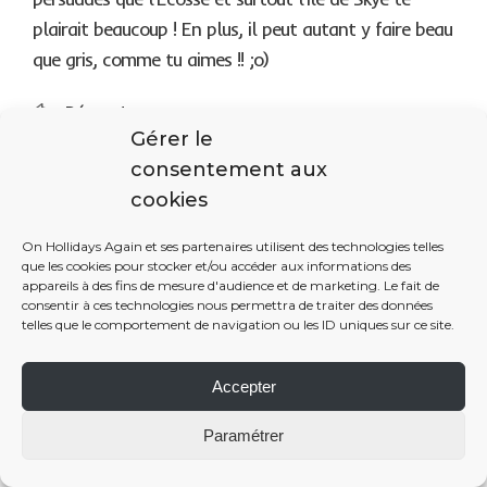
plairait beaucoup ! En plus, il peut autant y faire beau
que gris, comme tu aimes !! ;o)
Répondre
Gérer le
consentement aux
Ping :
Les meilleurs articles de blogs de voyage en
cookies
juin 2017
On Hollidays Again et ses partenaires utilisent des technologies telles
que les cookies pour stocker et/ou accéder aux informations des
s
Julien
appareils à des fins de mesure d'audience et de marketing. Le fait de
a
25 août 2018 at 0 h 07 min
consentir à ces technologies nous permettra de traiter des données
telles que le comportement de navigation ou les ID uniques sur ce site.
y
s
Hahaha les passing places. C’est devenu mythique dans
Accepter
:
notre famille… Je rajouterais aussi le fait que les écossais
ont peu joué du bulldozer lors des constructions de leurs
Paramétrer
routes. Du coup celles-ci suivent la moindre dénivellation