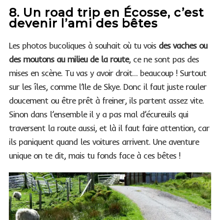
8. Un road trip en Écosse, c’est
devenir l’ami des bêtes
Les photos bucoliques à souhait où tu vois
des vaches ou
des moutons au milieu de la route
, ce ne sont pas des
mises en scène. Tu vas y avoir droit… beaucoup ! Surtout
sur les îles, comme l’Ile de Skye. Donc il faut juste rouler
doucement ou être prêt à freiner, ils partent assez vite.
S
e
Sinon dans l’ensemble il y a pas mal d’écureuils qui
a
traversent la route aussi, et là il faut faire attention, car
r
ils paniquent quand les voitures arrivent. Une aventure
c
unique on te dit, mais tu fonds face à ces bêtes !
h
f
o
r
: