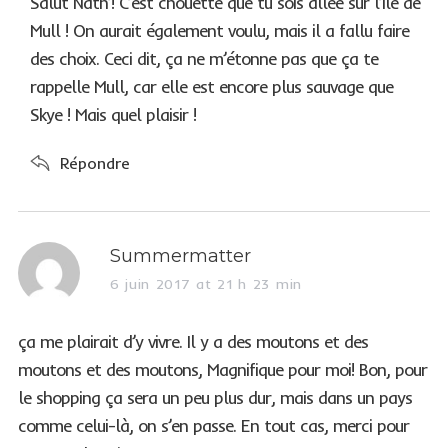
Salut Nath’! C’est chouette que tu sois allée sur l’Ile de
:
Mull ! On aurait également voulu, mais il a fallu faire
des choix. Ceci dit, ça ne m’étonne pas que ça te
rappelle Mull, car elle est encore plus sauvage que
Skye ! Mais quel plaisir !
Répondre
s
Summermatter
a
6 juin 2017 at 21 h 23 min
y
s
ça me plairait d’y vivre. Il y a des moutons et des
:
moutons et des moutons, Magnifique pour moi! Bon, pour
le shopping ça sera un peu plus dur, mais dans un pays
comme celui-là, on s’en passe. En tout cas, merci pour