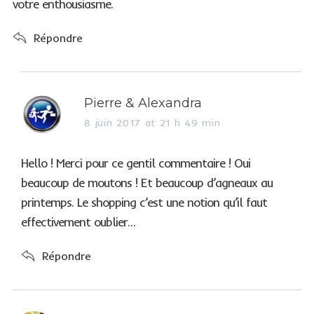
votre enthousiasme.
Répondre
s
Pierre & Alexandra
a
8 juin 2017 at 21 h 49 min
y
s
Hello ! Merci pour ce gentil commentaire ! Oui
:
beaucoup de moutons ! Et beaucoup d’agneaux au
printemps. Le shopping c’est une notion qu’il faut
effectivement oublier…
Répondre