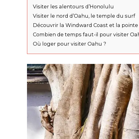
Visiter les alentours d’Honolulu
Visiter le nord d’Oahu, le temple du surf
Découvrir la Windward Coast et la point
S
Combien de temps faut-il pour visiter Oa
e
Où loger pour visiter Oahu ?
a
r
c
h
f
o
r
: