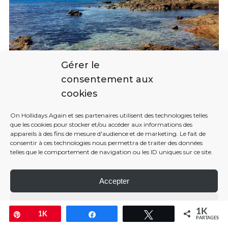
Gérer le
consentement aux
cookies
Plage de Palombaggia
On Hollidays Again et ses partenaires utilisent des technologies telles
que les cookies pour stocker et/ou accéder aux informations des
appareils à des fins de mesure d'audience et de marketing. Le fait de
Après ta session plage et bronzage, je te conseille de
consentir à ces technologies nous permettra de traiter des données
faire un saut dans le Golfe de Santa Giulia, et
à l’Étang
telles que le comportement de navigation ou les ID uniques sur ce site.
de Santa Giulia
. Ça vaut la peine d’y faire un crochet. On
y a fait un arrêt très rapide, car le temps n’était pas de
Accepter
la partie. Mais heureusement, les plages de la Corse du
Paramétrer
Sud sont tellement belles, que même mi-gris, mi-bleu,
1K
Enregistrer
1K
Partagez
Tweetez
PARTAGES
mi-pluie, le paysage est superbe. Franchement, crois-