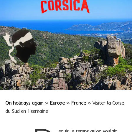
On holidays again
»
Europe
»
France
»
Visiter la Corse
du Sud en 1 semaine
epuis le temps qu’on voulait