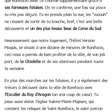
que Bonifacio avait ce charme supplémentaire grâce à
ses fameuses falaises
. On te confirme, une fois sur place
tu n’es pas déçu/e. Tu en prends plein la vue, les “waouh”
ne cessent de sortir de ta bouche, bref, c’est une belle
découverte et
un des plus beaux lieux de Corse du Sud
.
Heureusement que notre logement, l’Hôtel Version
Maquis, se situait à une dizaine de minutes de Bonifacio,
S
ceci nous a permis de bien profiter de la ville, de son joli
e
port, de
la Citadelle
et de ses alentours pendant toute
a
la semaine.
r
c
h
En plus des marches sur les falaises, il y a également des
f
trésors à découvrir dans la ville de Bonifacio avec
o
l’Escalier du Roy d’Aragon
(un vrai coup de cœur). Tu
r
peux aussi visiter l’église Sainte-Marie-Majeure, qui
:
contient les reliques de Saint-Boniface, le saint patron