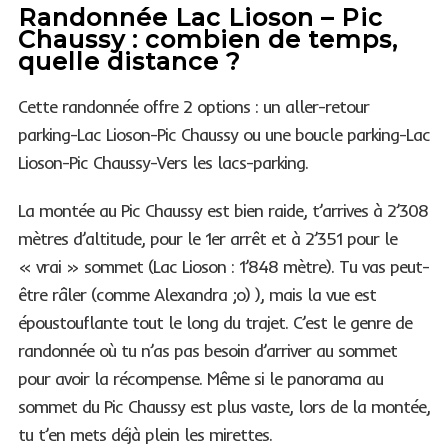
Randonnée Lac Lioson – Pic
Chaussy : combien de temps,
quelle distance ?
Cette randonnée offre 2 options : un aller-retour
parking-Lac Lioson-Pic Chaussy ou une boucle parking-Lac
Lioson-Pic Chaussy-Vers les lacs-parking.
S
La montée au Pic Chaussy est bien raide, t’arrives à 2’308
e
mètres d’altitude, pour le 1er arrêt et à 2’351 pour le
a
« vrai » sommet (Lac Lioson : 1’848 mètre). Tu vas peut-
r
être râler (comme Alexandra ;o) ), mais la vue est
c
h
époustouflante tout le long du trajet. C’est le genre de
f
randonnée où tu n’as pas besoin d’arriver au sommet
o
pour avoir la récompense. Même si le panorama au
r
sommet du Pic Chaussy est plus vaste, lors de la montée,
:
tu t’en mets déjà plein les mirettes.