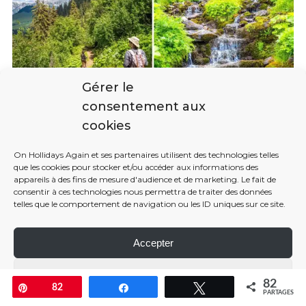
Gérer le
consentement aux
Quel équipement prévoir pour
cookies
la randonnée Lac Lioson-Pic
Chaussy ?
On Hollidays Again et ses partenaires utilisent des technologies telles
que les cookies pour stocker et/ou accéder aux informations des
Des bonnes chaussures montantes (nous
appareils à des fins de mesure d'audience et de marketing. Le fait de
consentir à ces technologies nous permettra de traiter des données
utilisons
Salomon
et
Lowa
), qui tiennent bien
telles que le comportement de navigation ou les ID uniques sur ce site.
les chevilles. C’est la base sur ce type de
chemin et ça peut éviter bien des problèmes.
Accepter
On te conseille aussi de prendre les bâtons
de marche. Même l’ostéo d’Alexandra qui est
Paramétrer
82
une grande marcheuse nous l’a conseillé.
Enregistrer
82
Partagez
Tweetez
PARTAGES