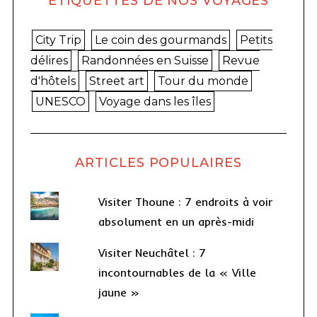
ETIQUETTES DE NOS VOYAGES
e
-
City Trip
Le coin des gourmands
Petits
m
délires
Randonnées en Suisse
Revue
a
d'hôtels
Street art
Tour du monde
i
UNESCO
Voyage dans les îles
l
ARTICLES POPULAIRES
Visiter Thoune : 7 endroits à voir
absolument en un après-midi
Visiter Neuchâtel : 7
incontournables de la « Ville
jaune »