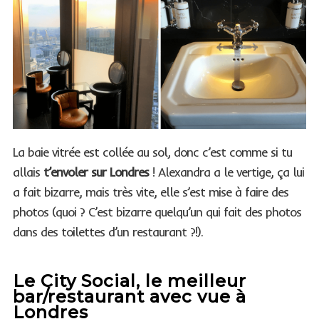
S
e
a
r
c
h
f
La baie vitrée est collée au sol, donc c’est comme si tu
o
allais
t’envoler sur Londres
! Alexandra a le vertige, ça lui
r
a fait bizarre, mais très vite, elle s’est mise à faire des
:
photos (quoi ? C’est bizarre quelqu’un qui fait des photos
dans des toilettes d’un restaurant ?!).
Le City Social, le meilleur
bar/restaurant avec vue à
Londres