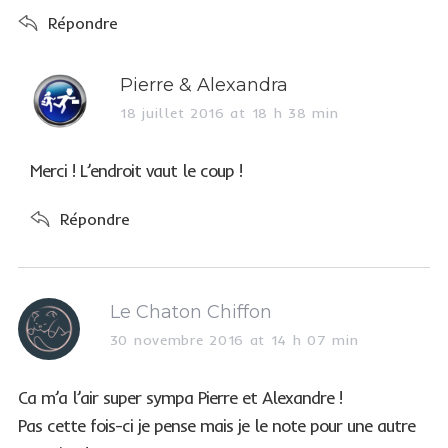
Répondre
s
Pierre & Alexandra
a
18 juillet 2016 at 18 h 38 min
y
s
Merci ! L’endroit vaut le coup !
:
Répondre
s
Le Chaton Chiffon
a
30 novembre 2016 at 14 h 07 min
y
s
Ca m’a l’air super sympa Pierre et Alexandre !
:
Pas cette fois-ci je pense mais je le note pour une autre