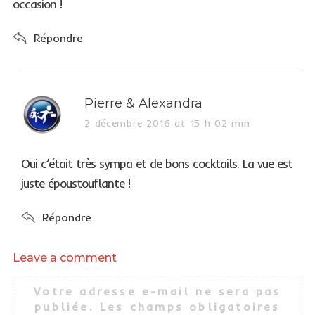
occasion !
Répondre
s
Pierre & Alexandra
a
2 décembre 2016 at 15 h 02 min
y
s
Oui c’était très sympa et de bons cocktails. La vue est
:
juste époustouflante !
Répondre
Leave a comment
L
e
Votre adresse e-mail ne sera pas
a
publiée.
Les champs obligatoires