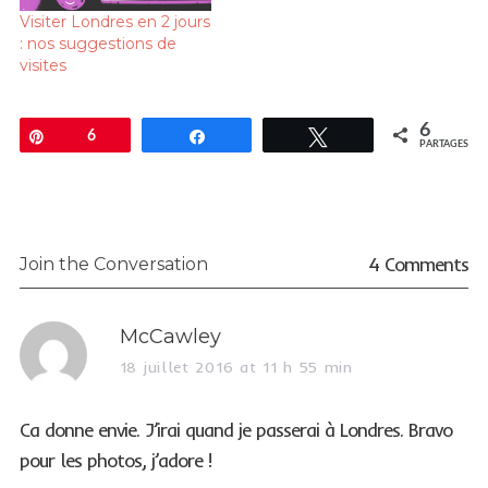
Visiter Londres en 2 jours
: nos suggestions de
visites
6
Enregistrer
6
Partagez
Tweetez
PARTAGES
4 Comments
Join the Conversation
s
McCawley
a
18 juillet 2016 at 11 h 55 min
y
s
Ca donne envie. J’irai quand je passerai à Londres. Bravo
:
pour les photos, j’adore !