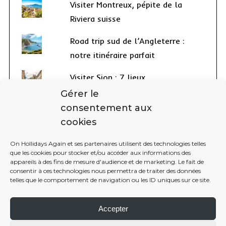
Visiter Montreux, pépite de la
Riviera suisse
Road trip sud de l’Angleterre :
notre itinéraire parfait
Visiter Sion : 7 lieux
incontournables à voir en 1 journée
Gérer le
consentement aux
cookies
On Hollidays Again et ses partenaires utilisent des technologies telles
que les cookies pour stocker et/ou accéder aux informations des
2016 MADE WITH LOVE BY ON HOLIDAYS AGAIN. ALL RIGHTS RESERVED.
appareils à des fins de mesure d'audience et de marketing. Le fait de
LES PHOTOS ET LES TEXTES DE CE BLOG DE VOYAGE APPARTIENNENT À
consentir à ces technologies nous permettra de traiter des données
WWW.ONHOLIDAYSAGAIN.COM
telles que le comportement de navigation ou les ID uniques sur ce site.
BACK TO TOP
Accepter