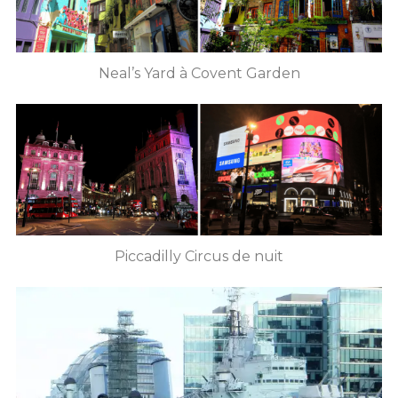
Neal’s Yard à Covent Garden
S
e
a
r
Piccadilly Circus de nuit
c
h
f
o
r
: