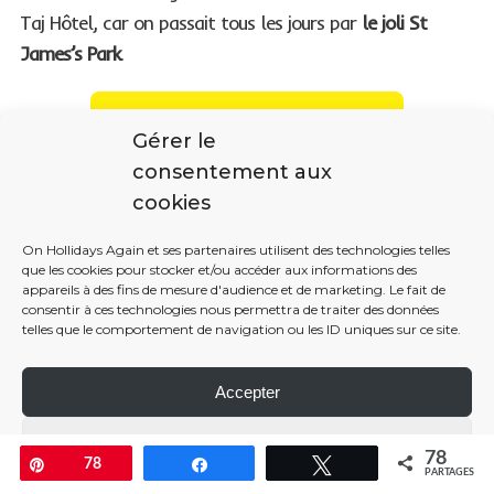
Taj Hôtel, car on passait tous les jours par
le joli St
James’s Park
.
CHOISIR SON HÔTEL À LONDRES
Gérer le
consentement aux
cookies
On Hollidays Again et ses partenaires utilisent des technologies telles
que les cookies pour stocker et/ou accéder aux informations des
appareils à des fins de mesure d'audience et de marketing. Le fait de
consentir à ces technologies nous permettra de traiter des données
telles que le comportement de navigation ou les ID uniques sur ce site.
Accepter
Paramétrer
St James’s Park
78
Enregistrer
78
Partagez
Tweetez
PARTAGES