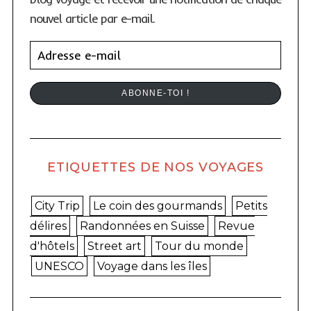
nouvel article par e-mail.
A
d
r
ABONNE-TOI !
e
s
s
e
ETIQUETTES DE NOS VOYAGES
e
-
City Trip
Le coin des gourmands
Petits
m
délires
Randonnées en Suisse
Revue
a
d'hôtels
Street art
Tour du monde
i
UNESCO
Voyage dans les îles
l