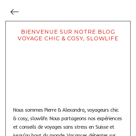
P
a
g
S
BIENVENUE SUR NOTRE BLOG
i
e
VOYAGE CHIC & COSY, SLOWLIFE
a
n
r
a
c
t
h
i
f
o
o
r
n
:
d
e
s
Nous sommes Pierre & Alexandra, voyageurs chic
p
& cosy, slowlife. Nous partageons nos expériences
u
et conseils de voyages sans stress en Suisse et
b
jusqu’au bout du monde. Vacances détentes sur