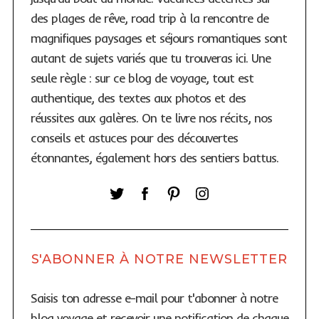
l
des plages de rêve, road trip à la rencontre de
i
magnifiques paysages et séjours romantiques sont
c
autant de sujets variés que tu trouveras ici. Une
a
seule règle : sur ce blog de voyage, tout est
t
authentique, des textes aux photos et des
i
réussites aux galères. On te livre nos récits, nos
o
conseils et astuces pour des découvertes
n
étonnantes, également hors des sentiers battus.
s
S'ABONNER À NOTRE NEWSLETTER
Saisis ton adresse e-mail pour t'abonner à notre
blog voyage et recevoir une notification de chaque