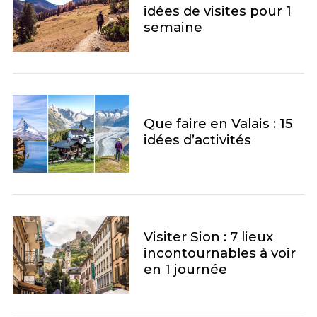
idées de visites pour 1
semaine
Que faire en Valais : 15
idées d’activités
S
Visiter Sion : 7 lieux
e
incontournables à voir
a
en 1 journée
r
c
h