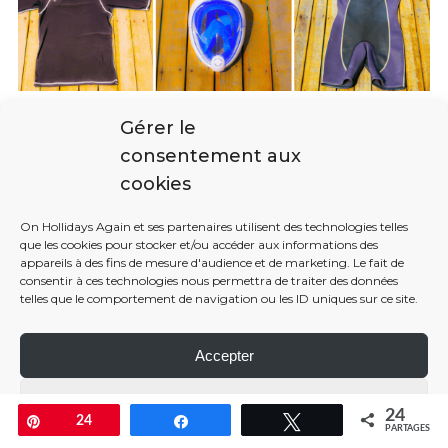
Gérer le
Protection pour la tête
consentement aux
Même durant une sortie en snorkeling, il est important
cookies
de se couvrir la tête et la nuque, plus particulièrement
On Hollidays Again et ses partenaires utilisent des technologies telles
pour ceux qui ont des cheveux courts. 1 heure passée à
que les cookies pour stocker et/ou accéder aux informations des
regarder le fond de l’eau, c’est 1 heure de soleil direct. La
appareils à des fins de mesure d'audience et de marketing. Le fait de
consentir à ces technologies nous permettra de traiter des données
crème ne suffit que rarement et il n’est pas rare de voir
telles que le comportement de navigation ou les ID uniques sur ce site.
passer des touristes violets sur la nuque et le cuir
chevelu. Nous, on met un Buff et ça marche très bien.
Accepter
Paramétrer
24
Enregistrer
24
Partagez
Tweetez
PARTAGES